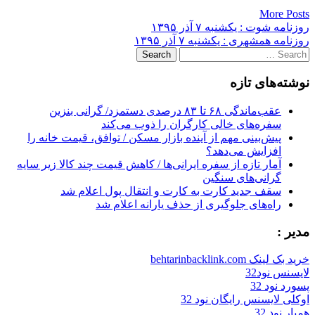
More Posts
Post
روزنامه شوت : یکشنبه‌ ۷ آذر ۱۳۹۵
روزنامه همشهری : یکشنبه‌ ۷ آذر ۱۳۹۵
navigation
Search
for:
نوشته‌های تازه
عقب‌ماندگی ۶۸ تا ۸۳ درصدی دستمزد/ گرانی بنزین
سفره‌های خالی کارگران را ذوب می‌کند
پیش‌بینی مهم از آینده بازار مسکن / توافق، قیمت خانه را
افزایش می‌دهد؟
آمار تازه از سفره ایرانی‌ها / کاهش قیمت چند کالا زیر سایه
گرانی‌های سنگین
سقف جدید کارت به کارت و انتقال پول اعلام شد
راه‌های جلوگیری از حذف یارانه اعلام شد
مدیر :
خرید بک لینک behtarinbacklink.com
لایسنس نود32
پسورد نود 32
اوکلی لایسنس رایگان نود 32
همیار نود 32