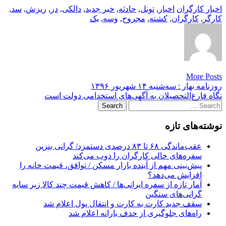
اخبار کارگران
اخبار
,
تونل
,
حادثه
,
خبر جدید
,
دالکی
,
در
,
ریزش
,
سد
,
کارگر
,
کارگران
,
کشته
,
مجروح
,
وسه
,
یک
More Posts
Post
روزنامه بهار : سه‌شنبه ۱۴ شهريور ۱۳۹۶
نگاه فارغ‌التحصیلان به آگهی‌های استخدامی دولت است
navigation
Search
for:
نوشته‌های تازه
عقب‌ماندگی ۶۸ تا ۸۳ درصدی دستمزد/ گرانی بنزین
سفره‌های خالی کارگران را ذوب می‌کند
پیش‌بینی مهم از آینده بازار مسکن / توافق، قیمت خانه را
افزایش می‌دهد؟
آمار تازه از سفره ایرانی‌ها / کاهش قیمت چند کالا زیر سایه
گرانی‌های سنگین
سقف جدید کارت به کارت و انتقال پول اعلام شد
راه‌های جلوگیری از حذف یارانه اعلام شد