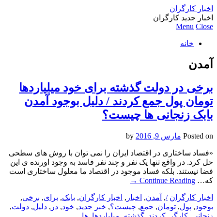
اخبار کارگران
اخبار جدید کارگران
Menu
Close
خانه
آمدن
برخی در دولت گذشته برای خود میلیاردها
تومان پول جمع کردند / دلیل بوجود آمدن
بابک زنجانی ها چیست؟
Posted on
مارس 9, 2016
by
«فساد ساختاری در اقتصاد ایران را نمی توان با روش های سطحی
حل کرد. در واقع تنها یک نفر و چند نفر فاسد به وجود اورنده ی این
فضا نیستند. بلکه فساد موجود در اقتصاد ما معلول ساختاری است
که…
Continue Reading
→
اخبار کارگران
/
,
آمدن
,
اخبار
,
اخبار کارگران
,
بابک
,
برای
,
برخی
,
بوجود
,
پول
,
تومان
,
جمع
,
چیست؟
,
خبر جدید
,
خود
,
در
,
دلیل
,
دولت
,
زنجانی
,
کارگر
,
کردند
,
گذشته
,
میلیاردها
,
ها