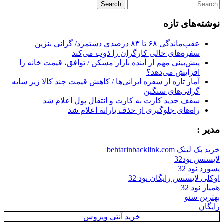
Search
for:
نوشته‌های تازه
عقب‌ماندگی ۶۸ تا ۸۳ درصدی دستمزد/ گرانی بنزین
سفره‌های خالی کارگران را ذوب می‌کند
پیش‌بینی مهم از آینده بازار مسکن / توافق، قیمت خانه را
افزایش می‌دهد؟
آمار تازه از سفره ایرانی‌ها / کاهش قیمت چند کالا زیر سایه
گرانی‌های سنگین
سقف جدید کارت به کارت و انتقال پول اعلام شد
راه‌های جلوگیری از حذف یارانه اعلام شد
مدیر :
خرید بک لینک behtarinbacklink.com
لایسنس نود32
پسورد نود 32
اوکلی لایسنس رایگان نود 32
همیار نود 32
بهترین سئو
رایگان
خرید آنتی ویروس