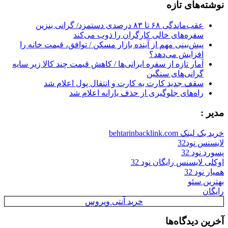
نوشته‌های تازه
عقب‌ماندگی ۶۸ تا ۸۳ درصدی دستمزد/ گرانی بنزین
سفره‌های خالی کارگران را ذوب می‌کند
پیش‌بینی مهم از آینده بازار مسکن / توافق، قیمت خانه را
افزایش می‌دهد؟
آمار تازه از سفره ایرانی‌ها / کاهش قیمت چند کالا زیر سایه
گرانی‌های سنگین
سقف جدید کارت به کارت و انتقال پول اعلام شد
راه‌های جلوگیری از حذف یارانه اعلام شد
مدیر :
خرید بک لینک behtarinbacklink.com
لایسنس نود32
پسورد نود 32
اوکلی لایسنس رایگان نود 32
همیار نود 32
بهترین سئو
رایگان
خرید آنتی ویروس
آخرین دیدگاه‌ها