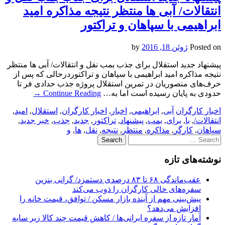
انتقالات/ آبی ها منتظر نتیجه مذاکره امید
ابراهیمی با سپاهان و تراکتور
Posted on
ژوئن 18, 2016
by
پیشنهاد جدید استقلال برای جذب بمب نقل و انتقالات/ آبی ها منتظر
نتیجه مذاکره امید ابراهیمی با سپاهان و تراکتوردرحالی که پس از
حرف‌‌های منصوریان در تمرین استقلال پروژه جذب حدادی فر تا
حدودی به پایان رسیده است اما به…
Continue Reading
→
اخبار کارگران
آبی
,
ابراهیمی
,
اخبار
,
اخبار کارگران
,
استقلال
,
امید
,
انتقالات/
,
با
,
برای
,
بمب
,
پیشنهاد
,
تراکتور
,
جدید
,
جذب
,
خبر جدید
,
سپاهان
,
کارگر
,
مذاکره
,
منتظر
,
نتیجه
,
نقل
,
ها
,
و
Search
for:
نوشته‌های تازه
عقب‌ماندگی ۶۸ تا ۸۳ درصدی دستمزد/ گرانی بنزین
سفره‌های خالی کارگران را ذوب می‌کند
پیش‌بینی مهم از آینده بازار مسکن / توافق، قیمت خانه را
افزایش می‌دهد؟
آمار تازه از سفره ایرانی‌ها / کاهش قیمت چند کالا زیر سایه