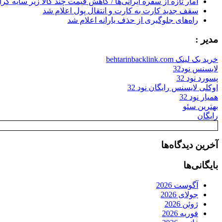
آمار تازه از سفره ایرانی‌ها / کاهش قیمت چند کالا زیر سایه گر
سقف جدید کارت به کارت و انتقال پول اعلام شد
راه‌های جلوگیری از حذف یارانه اعلام شد
مدیر :
خرید بک لینک behtarinbacklink.com
لایسنس نود32
پسورد نود 32
اوکلی لایسنس رایگان نود 32
همیار نود 32
بهترین سئو
رایگان
آخرین دیدگاه‌ها
بایگانی‌ها
آگوست 2026
جولای 2026
ژوئن 2026
فوریه 2026