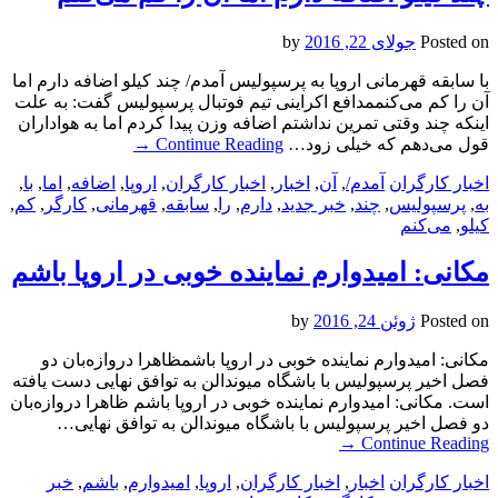
Posted on
جولای 22, 2016
by
با سابقه قهرمانی اروپا به پرسپولیس آمدم/ چند کیلو اضافه دارم اما
آن را کم می‌کنممدافع اکراینی تیم فوتبال پرسپولیس گفت: به علت
اینکه چند وقتی تمرین نداشتم اضافه وزن پیدا کردم اما به هواداران
قول می‌دهم که خیلی زود…
Continue Reading
→
اخبار کارگران
آمدم/
,
آن
,
اخبار
,
اخبار کارگران
,
اروپا
,
اضافه
,
اما
,
با
,
به
,
پرسپولیس
,
چند
,
خبر جدید
,
دارم
,
را
,
سابقه
,
قهرمانی
,
کارگر
,
کم
,
کیلو
,
می‌کنم
مکانی: امیدوارم نماینده خوبی در اروپا باشم
Posted on
ژوئن 24, 2016
by
مکانی: امیدوارم نماینده خوبی در اروپا باشمظاهرا دروازه‌بان دو
فصل اخیر پرسپولیس با باشگاه میوندالن به توافق نهایی دست یافته
است. مکانی: امیدوارم نماینده خوبی در اروپا باشم ظاهرا دروازه‌بان
دو فصل اخیر پرسپولیس با باشگاه میوندالن به توافق نهایی…
→
Continue Reading
اخبار کارگران
اخبار
,
اخبار کارگران
,
اروپا
,
امیدوارم
,
باشم
,
خبر