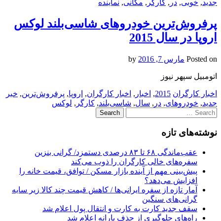
جدید
,
خوبی
,
در
,
کارگر
,
مکانی
,
نماینده
پرفروش‌ترین خودروهای شاسی‌بلند لوکس
اروپا در سال 2015
Posted on
مارس 7, 2016
by
اتومبیل سپهر نیوز
اخبار کارگران
2015
,
اخبار
,
اخبار کارگران
,
اروپا
,
پرفروش‌ترین
,
خبر
جدید
,
خودروهای
,
در
,
سال
,
شاسی‌بلند
,
کارگر
,
لوکس
Search
for:
نوشته‌های تازه
عقب‌ماندگی ۶۸ تا ۸۳ درصدی دستمزد/ گرانی بنزین
سفره‌های خالی کارگران را ذوب می‌کند
پیش‌بینی مهم از آینده بازار مسکن / توافق، قیمت خانه را
افزایش می‌دهد؟
آمار تازه از سفره ایرانی‌ها / کاهش قیمت چند کالا زیر سایه
گرانی‌های سنگین
سقف جدید کارت به کارت و انتقال پول اعلام شد
راه‌های جلوگیری از حذف یارانه اعلام شد