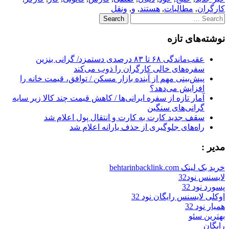
کارگران
,
مطالبات
,
هستند
,
و
,
ونقل
Search
for:
نوشته‌های تازه
عقب‌ماندگی ۶۸ تا ۸۳ درصدی دستمزد/ گرانی بنزین
سفره‌های خالی کارگران را ذوب می‌کند
پیش‌بینی مهم از آینده بازار مسکن / توافق، قیمت خانه را
افزایش می‌دهد؟
آمار تازه از سفره ایرانی‌ها / کاهش قیمت چند کالا زیر سایه
گرانی‌های سنگین
سقف جدید کارت به کارت و انتقال پول اعلام شد
راه‌های جلوگیری از حذف یارانه اعلام شد
مدیر :
خرید بک لینک behtarinbacklink.com
لایسنس نود32
پسورد نود 32
اوکلی لایسنس رایگان نود 32
همیار نود 32
بهترین سئو
رایگان