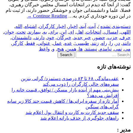
گفت: از آنجا که دیدم در انتخابات امسال مجلس خبرگان رهبری،
فضلا، علما و دانشمندانی جوان و خوشفکر حضور دارند، از ثبت نام
در این دوره خودداری کردم. به…
Continue Reading
→
دسته‌بندی نشده
/
,
آیت
,
آیند
,
اخبار
,
اخبار کارگران
,
اشتباه
,
الله
,
اللهی
,
امسال،
,
انتخابات
,
اهل
,
ای
,
این
,
برای
,
به
,
بیمارند
,
تحت
,
جوان
,
حرف
,
حزب
,
حضور
,
خبر جدید
,
خبرگان
,
خود
,
دارند،
,
دانشمندان
,
دانند
,
در
,
را
,
راه
,
زنند
,
طبسی:
,
عده
,
عمل
,
عنوانی
,
فقط
,
کارگر
,
می
,
نمی
,
نیامدم
,
نیستند
,
ها
,
همین
,
هیچ
,
و
,
واعظ
Search
for:
نوشته‌های تازه
عقب‌ماندگی ۶۸ تا ۸۳ درصدی دستمزد/ گرانی بنزین
سفره‌های خالی کارگران را ذوب می‌کند
پیش‌بینی مهم از آینده بازار مسکن / توافق، قیمت خانه را
افزایش می‌دهد؟
آمار تازه از سفره ایرانی‌ها / کاهش قیمت چند کالا زیر سایه
گرانی‌های سنگین
سقف جدید کارت به کارت و انتقال پول اعلام شد
راه‌های جلوگیری از حذف یارانه اعلام شد
مدیر :