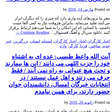
Posted on
مارس 14, 2016
by
مغز ما نرون‌های آینه ‌واری دارد که چیزی را که دیگران ابراز
می‌کنند تقلید می‌نماید، بنابراین هروقت نیاز به کمی القا مثبت
داشتید، با کسانی که این امکان را به شما می‌دهند ارتباط برقرار
کنید. دانلود سریال و آهنگ فستیوال…
Continue Reading
→
اخبار کارگران
اخبار
,
اخبار کارگران
,
اشتباه
,
انسان
,
بزرگترین
,
خبر
جدید
,
ساختن
,
فردا
,
کارگر
,
واژه
آیت الله واعظ طبسی: عده ای به اشتباه
خود را حزب اللهی می دانند / این ها بیمارند
و تحت هیچ عنوانی به راه نمی آیند / فقط
حرف می زنند و اهل عمل نیستند / در
انتخابات خبرگان امسال، دانشمندان جوان
حضور دارند، برای همین نیامدم
Posted on
ژانویه 26, 2016
by
نماینده ولی فقیه در استان های خراسان رضوی، شمالی و جنوبی