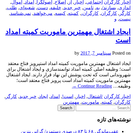
اخبار کارگران
اجتماعی
,
اخبار
,
از
,
اصلاح
,
اصولگرا
,
امداد
,
اموال
,
اندازی
,
بسازند/
,
به
,
تامین
,
خبر جدید
,
خلیفه
,
دست
,
شعبه‌ای
,
طلب
,
کارگر
,
کارگران
,
کارگران،
,
کمیته
,
کیسه
,
می‌‌خواهند
,
نمی‌شناسد
,
نیست
,
و
ایجاد اشتغال مهمترین ماموریت کمیته امداد
است
Posted on
سپتامبر 7, 2017
by
ایجاد اشتغال مهمترین ماموریت کمیته امداد استپرویز فتاح معتقد
است؛ وظیفه اصلی کمیته امداد توانمندسازی و ایجاد اشتغال برای
شهروندانی است که تحت پوشش این نهاد قرار دارند. ایجاد اشتغال
مهمترین ماموریت کمیته امداد است پرویز فتاح معتقد است؛
وظیفه…
Continue Reading
→
اخبار کارگران
/اشتغال
,
اخبار
,
است!
,
امداد
,
ایجاد
,
خبر جدید
,
کارگر
,
کارگران
,
کمیته
,
ماموریت
,
مهمترین
Search
for:
نوشته‌های تازه
عقب‌ماندگی ۶۸ تا ۸۳ درصدی دستمزد/ گرانی بنزین