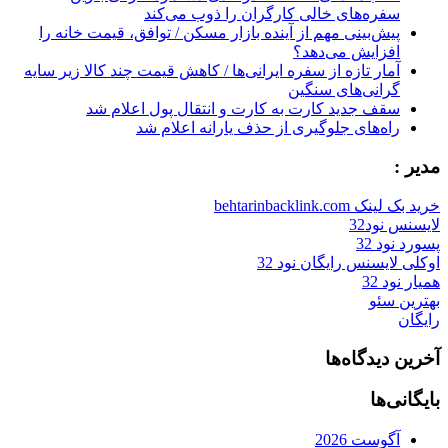
سفره‌های خالی کارگران را ذوب می‌کند
پیش‌بینی مهم از آینده بازار مسکن / توافق، قیمت خانه را
افزایش می‌دهد؟
آمار تازه از سفره ایرانی‌ها / کاهش قیمت چند کالا زیر سایه
گرانی‌های سنگین
سقف جدید کارت به کارت و انتقال پول اعلام شد
راه‌های جلوگیری از حذف یارانه اعلام شد
مدیر :
خرید بک لینک behtarinbacklink.com
لایسنس نود32
پسورد نود 32
اوکلی لایسنس رایگان نود 32
همیار نود 32
بهترین سئو
رایگان
آخرین دیدگاه‌ها
بایگانی‌ها
آگوست 2026