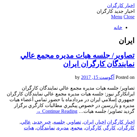
اخبار کارگران
اخبار جدید کارگران
Menu
Close
خانه
ايران
تصاویر/ جلسه هيات مديره مجمع عالي
نمايندگان كارگران ايران
Posted on
آگوست 15, 2017
by
تصاویر/ جلسه هيات مديره مجمع عالي نمايندگان كارگران
ايرانکارگر نیوز: جلسه هيات مديره مجمع عالي نمايندگان كارگران
جمهوري إسلامي ايران در مردادماه با حضور تمامي أعضاء هيات
مديره و بازرسين در خصوص پيگيري مطالبات كارگري برگزار
گرديد تصاویر/ جلسه هيات…
Continue Reading
→
اخبار کارگران
اخبار
,
ايران
,
تصاویر
,
جلسه
,
خبر جدید
,
عالي
,
كارگران
,
کارگر
,
کارگران
,
مجمع
,
مديره
,
نمايندگان
,
هيات