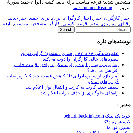
مشخص شدند/ قرعه مناسب برای نابغه كشتی ايران حميد سوريان
امروز…
Continue Reading
→
اخبار کارگران
اخبار
,
اخبار کارگران
,
ايران
,
برای
,
حميد
,
خبر جدید
,
رقبای
,
سوريان
,
شدند
,
قرعه
,
كشتی
,
کارگر
,
مشخص
,
مناسب
,
نابغه
Search
for:
نوشته‌های تازه
عقب‌ماندگی ۶۸ تا ۸۳ درصدی دستمزد/ گرانی بنزین
سفره‌های خالی کارگران را ذوب می‌کند
پیش‌بینی مهم از آینده بازار مسکن / توافق، قیمت خانه را
افزایش می‌دهد؟
آمار تازه از سفره ایرانی‌ها / کاهش قیمت چند کالا زیر سایه
گرانی‌های سنگین
سقف جدید کارت به کارت و انتقال پول اعلام شد
راه‌های جلوگیری از حذف یارانه اعلام شد
مدیر :
خرید بک لینک behtarinbacklink.com
لایسنس نود32
پسورد نود 32
اوکلی لایسنس رایگان نود 32