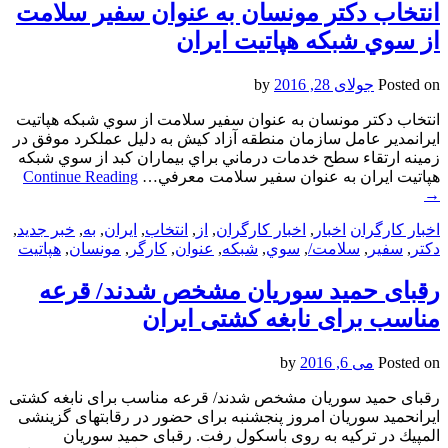
انتخاب دكتر مونسان به عنوان سفير سلامت
از سوي شبكه هپاتيت ايران
Posted on
جولای 28, 2016
by
انتخاب دكتر مونسان به عنوان سفير سلامت از سوي شبكه هپاتيت
ايرانمدير عامل سازمان منطقه آزاد كيش به دليل عملكرد موفق در
زمينه ارتقاء سطح خدمات درماني براي بيماران كبد از سوي شبكه
هپاتيت ايران به عنوان سفير سلامت معرفي…
Continue Reading
→
اخبار کارگران
اخبار
,
اخبار کارگران
,
از
,
انتخاب
,
ايران
,
به
,
خبر جدید
,
دكتر
,
سفير
,
سلامت/
,
سوي
,
شبكه
,
عنوان
,
کارگر
,
مونسان
,
هپاتيت
رقبای حميد سوريان مشخص شدند/ قرعه
مناسب برای نابغه كشتی ايران
Posted on
می 6, 2016
by
رقبای حميد سوريان مشخص شدند/ قرعه مناسب برای نابغه كشتی
ايرانحميد سوريان امروز پنجشنبه برای حضور در رقابتهای گزينشی
المپيك در تركيه به روی باسكول رفت. رقبای حميد سوريان