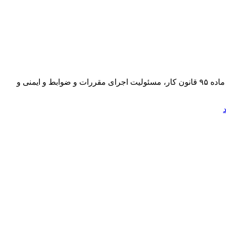
اختیارات مسئولان ایمنی محدود است/گزارش‌های حوادثِ کار را کارفرما امضا می‌کند«ابوالفضل اشرف منصوری» می‌گوید: از آنجا که طبق ماده ۹۵ قانون کار، مسئولیت اجرای مقررات و ضوابط و ایمنی و