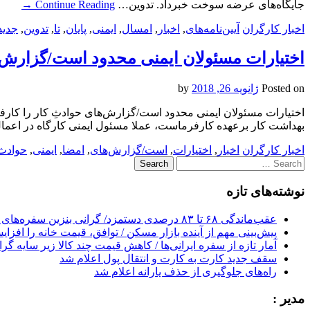
جایگاه‌های عرضه سوخت خبرداد. تدوین…
Continue Reading
→
اخبار کارگران
آیین‌نامه‌های
,
اخبار
,
امسال
,
ایمنی
,
پایان
,
تا
,
تدوین
,
جدید
اختیارات مسئولان ایمنی محدود است/گزارش‌ها
Posted on
ژانویه 26, 2018
by
بهداشت کار برعهده کارفرماست، عملا مسئول ایمنی کارگاه در اعم
اخبار کارگران
اخبار
,
اختیارات
,
است/گزارش‌های
,
امضا
,
ایمنی
,
حوادث
Search
for:
نوشته‌های تازه
عقب‌ماندگی ۶۸ تا ۸۳ درصدی دستمزد/ گرانی بنزین سفره‌های خالی کارگران را ذوب می‌کند
پیش‌بینی مهم از آینده بازار مسکن / توافق، قیمت خانه را افزا
آمار تازه از سفره ایرانی‌ها / کاهش قیمت چند کالا زیر سایه گر
سقف جدید کارت به کارت و انتقال پول اعلام شد
راه‌های جلوگیری از حذف یارانه اعلام شد
مدیر :