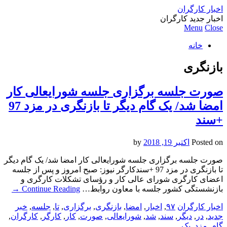
اخبار کارگران
اخبار جدید کارگران
Menu
Close
خانه
بازنگری
صورت جلسه برگزاری جلسه شورایعالی کار
امضا شد/ یک گام دیگر تا بازنگری در مزد 97
+سند
Posted on
اکتبر 19, 2018
by
صورت جلسه برگزاری جلسه شورایعالی کار امضا شد/ یک گام دیگر
تا بازنگری در مزد 97 +سندکارگر نیوز: صبح امروز و پس از جلسه
اعضای کارگری شورای عالی کار و رؤسای تشکلات کارگری و
بازنشستگی کشور جلسه با معاون روابط…
Continue Reading
→
اخبار کارگران
۹۷
,
اخبار
,
امضا
,
بازنگری
,
برگزاری
,
تا
,
جلسه
,
خبر
جدید
,
در
,
دیگر
,
سند
,
شد
,
شورایعالی
,
صورت
,
کار
,
کارگر
,
کارگران
,
گام
,
مزد
,
یک