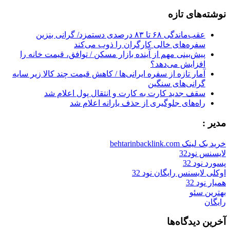
for:
نوشته‌های تازه
عقب‌ماندگی ۶۸ تا ۸۳ درصدی دستمزد/ گرانی بنزین
سفره‌های خالی کارگران را ذوب می‌کند
پیش‌بینی مهم از آینده بازار مسکن / توافق، قیمت خانه را
افزایش می‌دهد؟
آمار تازه از سفره ایرانی‌ها / کاهش قیمت چند کالا زیر سایه
گرانی‌های سنگین
سقف جدید کارت به کارت و انتقال پول اعلام شد
راه‌های جلوگیری از حذف یارانه اعلام شد
مدیر :
خرید بک لینک behtarinbacklink.com
لایسنس نود32
پسورد نود 32
اوکلی لایسنس رایگان نود 32
همیار نود 32
بهترین سئو
رایگان
آخرین دیدگاه‌ها