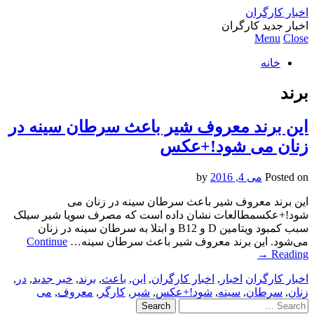
اخبار کارگران
اخبار جدید کارگران
Menu
Close
خانه
برند
این برند معروف شیر باعث سرطان سینه در
زنان می شود!+عکس
Posted on
می 4, 2016
by
این برند معروف شیر باعث سرطان سینه در زنان می
شود!+عکسمطالعات نشان داده است که مصرف سویا شیر سیلک
سبب کمبود ویتامین D و B12 و ابتلا به سرطان سینه در زنان
می‌شود. این برند معروف شیر باعث سرطان سینه…
Continue
→
Reading
اخبار کارگران
اخبار
,
اخبار کارگران
,
این
,
باعث
,
برند
,
خبر جدید
,
در
,
زنان
,
سرطان
,
سینه
,
شود!+عکس
,
شیر
,
کارگر
,
معروف
,
می
Search