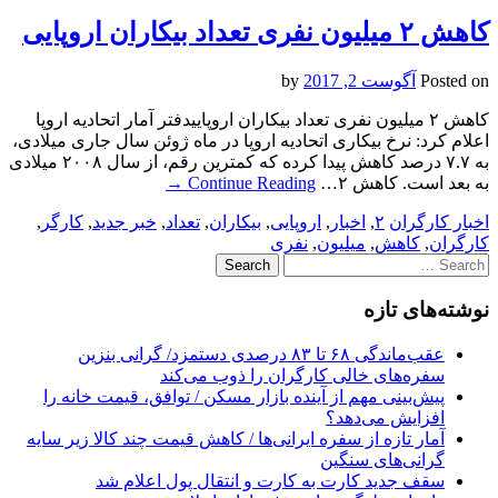
کاهش ۲ میلیون نفری تعداد بیکاران اروپایی
Posted on
آگوست 2, 2017
by
کاهش ۲ میلیون نفری تعداد بیکاران اروپاییدفتر آمار اتحادیه اروپا
اعلام کرد: نرخ بیکاری اتحادیه اروپا در ماه ژوئن سال جاری میلادی،
به ۷.۷ درصد کاهش پیدا کرده که کمترین رقم، از سال ۲۰۰۸ میلادی
به بعد است. کاهش ۲…
Continue Reading
→
اخبار کارگران
۲
,
اخبار
,
اروپایی
,
بیکاران
,
تعداد
,
خبر جدید
,
کارگر
,
کارگران
,
کاهش
,
میلیون
,
نفری
Search
for:
نوشته‌های تازه
عقب‌ماندگی ۶۸ تا ۸۳ درصدی دستمزد/ گرانی بنزین
سفره‌های خالی کارگران را ذوب می‌کند
پیش‌بینی مهم از آینده بازار مسکن / توافق، قیمت خانه را
افزایش می‌دهد؟
آمار تازه از سفره ایرانی‌ها / کاهش قیمت چند کالا زیر سایه
گرانی‌های سنگین
سقف جدید کارت به کارت و انتقال پول اعلام شد