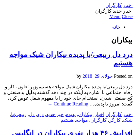
اخبار کارگران
اخبار جدید کارگران
Menu
Close
خانه
بیکاران
درد دل ربیعی/با پدیده بیکاران شیک مواجه
هستیم
Posted on
جولای 29, 2018
by
درد دل ربیعی/با پدیده بیکاران شیک مواجه هستیموزیر تعاون، کار و
رفاه اجتماعی با اشاره به اینکه در چند دهه گذشته بدلیل بدصنعتی و
کج صنعتی شدن، استخدام جای خود را با مفهوم شغل عوض کرد،
گفت: امروز با پدیده…
Continue Reading
→
اخبار کارگران
اخبار
,
بیکاران
,
پدیده
,
خبر جدید
,
درد
,
دل
,
ربیعی/با
,
شیک
,
کارگر
,
کارگران
,
مواجه
,
هستیم
افزایش ۴۶ هزار نفری بیکاران در انگلیس