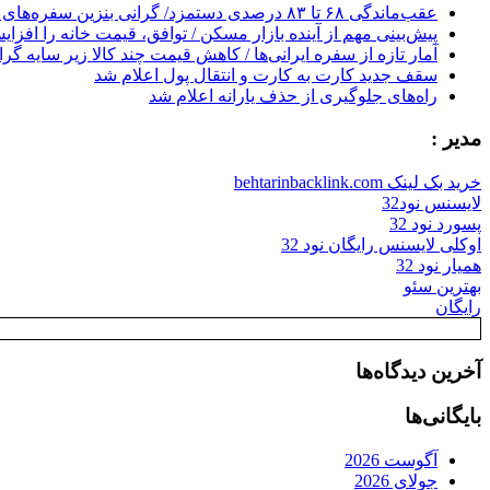
عقب‌ماندگی ۶۸ تا ۸۳ درصدی دستمزد/ گرانی بنزین سفره‌های خالی کارگران را ذوب می‌کند
پیش‌بینی مهم از آینده بازار مسکن / توافق، قیمت خانه را افزا
آمار تازه از سفره ایرانی‌ها / کاهش قیمت چند کالا زیر سایه گر
سقف جدید کارت به کارت و انتقال پول اعلام شد
راه‌های جلوگیری از حذف یارانه اعلام شد
مدیر :
خرید بک لینک behtarinbacklink.com
لایسنس نود32
پسورد نود 32
اوکلی لایسنس رایگان نود 32
همیار نود 32
بهترین سئو
رایگان
آخرین دیدگاه‌ها
بایگانی‌ها
آگوست 2026
جولای 2026