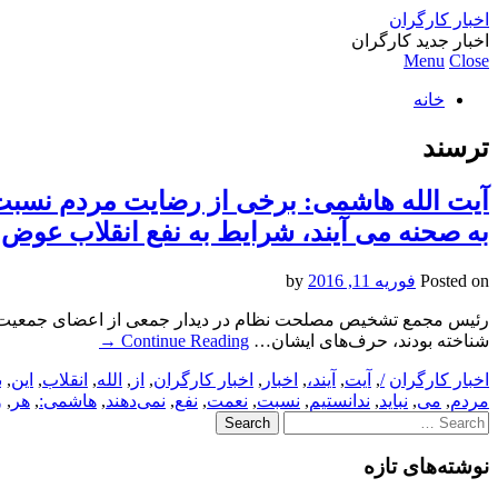
اخبار کارگران
اخبار جدید کارگران
Menu
Close
خانه
ترسند
آیت الله هاشمی: برخی از رضایت مردم نسبت ب
به صحنه می آیند، شرایط به نفع انقلاب عوض م
Posted on
فوریه 11, 2016
by
شناخته بودند، حرف‌های ایشان…
Continue Reading
→
اخبار کارگران
/
,
آیت
,
آیند،
,
اخبار
,
اخبار کارگران
,
از
,
الله
,
انقلاب
,
این
,
ب
مردم
,
می
,
نباید
,
ندانستیم
,
نسبت
,
نعمت
,
نفع
,
نمی‌دهند
,
هاشمی:
,
هر
,
و
Search
for:
نوشته‌های تازه