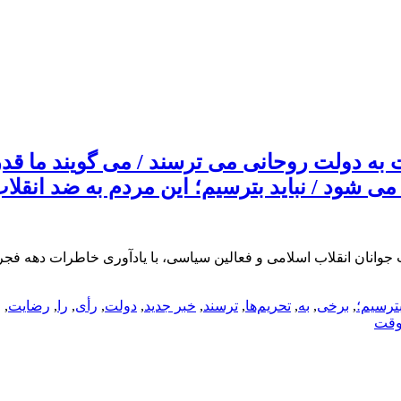
ه دولت روحانی می ترسند / می گویند ما قدر 
ی شود / نباید بترسیم؛ این مردم به ضد انقلا
ترسیم؛
,
برخی
,
به
,
تحریم‌ها
,
ترسند
,
خبر جدید
,
دولت
,
رأی
,
را
,
رضایت
,
ر
قت