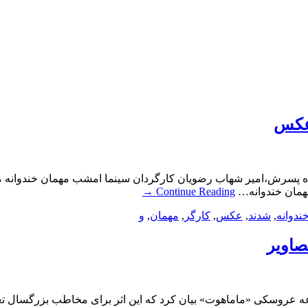
+عکس
اه پسرش،امیر شهاب رضویان کارگردان سینما امشب مهمان خندوانه م
همان خندوانه…
Continue Reading
→
ندوانه
,
شدند
,
عکس
,
کارگر
,
مهمان
,
و
صاویر
 عروسکی «ماماهوت» بیان کرد که این اثر برای مخاطب بزرگسال تعر