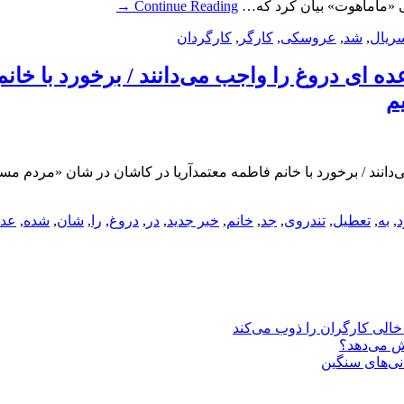
 «ماماهوت» بیان کرد که…
Continue Reading
→
ریال
,
شد
,
عروسکی
,
کارگر
,
کارگردان
ده ای دروغ را واجب می‌دانند / برخورد با خان
م
انند / برخورد با خانم فاطمه معتمدآریا در کاشان در شان «مردم مسلما
د
,
به
,
تعطیل
,
تندروی
,
جد
,
خانم
,
خبر جدید
,
در
,
دروغ
,
را
,
شان
,
شده
,
عده
یش می‌دهد؟
انی‌های سنگین