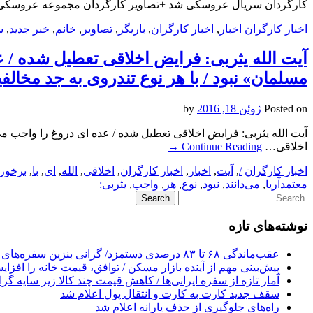
کارگردان سریال عروسکی شد +تصاویر کارگردان مجموعه عروسکی
اخبار کارگران
اخبار
,
اخبار کارگران
,
باریگر
,
تصاویر
,
خانم
,
خبر جدید
,
س
آیت الله یثربی: فرایض اخلاقی تعطیل شده / ع
مسلمان» نبود / با هر نوع تندروی به جد مخالفی
Posted on
ژوئن 18, 2016
by
آیت الله یثربی: فرایض اخلاقی تعطیل شده / عده ای دروغ را واجب می‌د
اخلاقی…
Continue Reading
→
اخبار کارگران
/
,
آیت
,
اخبار
,
اخبار کارگران
,
اخلاقی
,
الله
,
ای
,
با
,
برخور
معتمدآریا
,
می‌دانند
,
نبود
,
نوع
,
هر
,
واجب
,
یثربی:
Search
for:
نوشته‌های تازه
عقب‌ماندگی ۶۸ تا ۸۳ درصدی دستمزد/ گرانی بنزین سفره‌های خالی کارگران را ذوب می‌کند
پیش‌بینی مهم از آینده بازار مسکن / توافق، قیمت خانه را افزا
آمار تازه از سفره ایرانی‌ها / کاهش قیمت چند کالا زیر سایه گر
سقف جدید کارت به کارت و انتقال پول اعلام شد
راه‌های جلوگیری از حذف یارانه اعلام شد