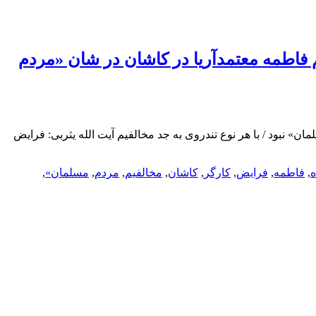
م فاطمه معتمدآریا در کاشان در شان «مردم
ن» نبود / با هر نوع تندروی به جد مخالفیم آیت الله یثربی: فرایض
,
فاطمه
,
فرایض
,
کارگر
,
کاشان
,
مخالفیم
,
مردم
,
مسلمان»
,