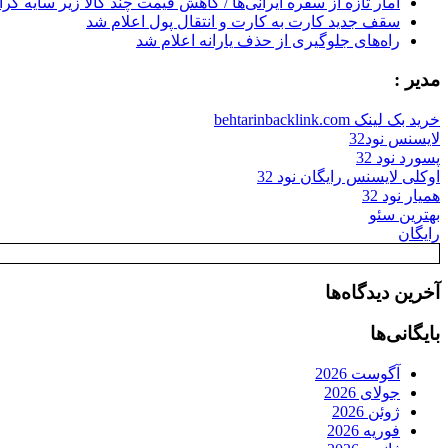
آمار تازه از سفره ایرانی‌ها / کاهش قیمت چند کالا زیر سایه گر
سقف جدید کارت به کارت و انتقال پول اعلام شد
راه‌های جلوگیری از حذف یارانه اعلام شد
مدیر :
خرید بک لینک behtarinbacklink.com
لایسنس نود32
پسورد نود 32
اوکلی لایسنس رایگان نود 32
همیار نود 32
بهترین سئو
رایگان
آخرین دیدگاه‌ها
بایگانی‌ها
آگوست 2026
جولای 2026
ژوئن 2026
فوریه 2026