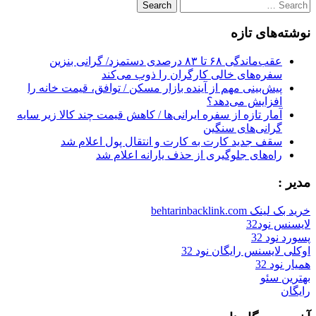
Search
for:
نوشته‌های تازه
عقب‌ماندگی ۶۸ تا ۸۳ درصدی دستمزد/ گرانی بنزین
سفره‌های خالی کارگران را ذوب می‌کند
پیش‌بینی مهم از آینده بازار مسکن / توافق، قیمت خانه را
افزایش می‌دهد؟
آمار تازه از سفره ایرانی‌ها / کاهش قیمت چند کالا زیر سایه
گرانی‌های سنگین
سقف جدید کارت به کارت و انتقال پول اعلام شد
راه‌های جلوگیری از حذف یارانه اعلام شد
مدیر :
خرید بک لینک behtarinbacklink.com
لایسنس نود32
پسورد نود 32
اوکلی لایسنس رایگان نود 32
همیار نود 32
بهترین سئو
رایگان