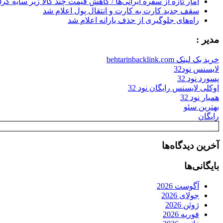
آمار تازه از سفره ایرانی‌ها / کاهش قیمت چند کالا زیر سایه گر
سقف جدید کارت به کارت و انتقال پول اعلام شد
راه‌های جلوگیری از حذف یارانه اعلام شد
مدیر :
خرید بک لینک behtarinbacklink.com
لایسنس نود32
پسورد نود 32
اوکلی لایسنس رایگان نود 32
همیار نود 32
بهترین سئو
رایگان
آخرین دیدگاه‌ها
بایگانی‌ها
آگوست 2026
جولای 2026
ژوئن 2026
فوریه 2026