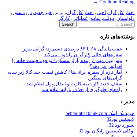
→
Continue Reading
اخبار کارگران
اخبار
,
اخبار کارگران
,
برابر
,
خبر جدید
,
در
,
دستور
,
دلواپسان
,
دولت
,
ساده
,
عملیاتی
,
کارگر
Search
for:
نوشته‌های تازه
عقب‌ماندگی ۶۸ تا ۸۳ درصدی دستمزد/ گرانی بنزین
سفره‌های خالی کارگران را ذوب می‌کند
پیش‌بینی مهم از آینده بازار مسکن / توافق، قیمت خانه را
افزایش می‌دهد؟
آمار تازه از سفره ایرانی‌ها / کاهش قیمت چند کالا زیر سایه
گرانی‌های سنگین
سقف جدید کارت به کارت و انتقال پول اعلام شد
راه‌های جلوگیری از حذف یارانه اعلام شد
مدیر :
خرید بک لینک behtarinbacklink.com
لایسنس نود32
پسورد نود 32
اوکلی لایسنس رایگان نود 32
همیار نود 32