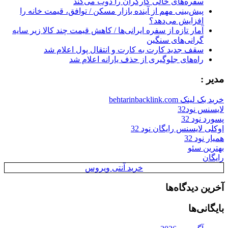
سفره‌های خالی کارگران را ذوب می‌کند
پیش‌بینی مهم از آینده بازار مسکن / توافق، قیمت خانه را
افزایش می‌دهد؟
آمار تازه از سفره ایرانی‌ها / کاهش قیمت چند کالا زیر سایه
گرانی‌های سنگین
سقف جدید کارت به کارت و انتقال پول اعلام شد
راه‌های جلوگیری از حذف یارانه اعلام شد
مدیر :
خرید بک لینک behtarinbacklink.com
لایسنس نود32
پسورد نود 32
اوکلی لایسنس رایگان نود 32
همیار نود 32
بهترین سئو
رایگان
خرید آنتی ویروس
آخرین دیدگاه‌ها
بایگانی‌ها