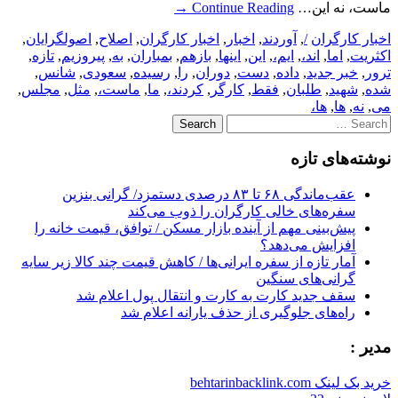
ماست، نه این…
Continue Reading
→
اخبار کارگران
/
,
آوردند
,
اخبار
,
اخبار کارگران
,
اصلاح
,
اصولگرایان
,
اکثریت
,
اما
,
اند،
,
ایم،
,
این
,
اینها
,
بازهم
,
بمباران
,
به
,
پیروزیم
,
تازه
,
ترور
,
خبر جدید
,
داده
,
دست
,
دوران
,
را
,
رسیده
,
سعودی
,
شانس
,
شده
,
شهید
,
طلبان
,
فقط
,
کارگر
,
کردند،
,
ما
,
ماست،
,
مثل
,
مجلس
,
می
,
نه
,
ها
,
ها،
Search
for:
نوشته‌های تازه
عقب‌ماندگی ۶۸ تا ۸۳ درصدی دستمزد/ گرانی بنزین
سفره‌های خالی کارگران را ذوب می‌کند
پیش‌بینی مهم از آینده بازار مسکن / توافق، قیمت خانه را
افزایش می‌دهد؟
آمار تازه از سفره ایرانی‌ها / کاهش قیمت چند کالا زیر سایه
گرانی‌های سنگین
سقف جدید کارت به کارت و انتقال پول اعلام شد
راه‌های جلوگیری از حذف یارانه اعلام شد
مدیر :
خرید بک لینک behtarinbacklink.com