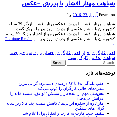
شباهت مهناز افشار با پدرش +عکس
Posted on
آوریل 23, 2016
by
شباهت مهناز افشار با پدرش +عکسمهناز افشار بازیگر 39 ساله
کشورمان با انتشار عکسی از پدرش, روز پدر را تبریک گفت.
شباهت مهناز افشار با پدرش +عکس مهناز افشار بازیگر 39 ساله
کشورمان با انتشار عکسی از پدرش, روز پدر…
Continue Reading
→
اخبار کارگران
اخبار
,
اخبار کارگران
,
افشار
,
با
,
پدرش
,
خبر جدید
,
شباهت
,
عکس
,
کارگر
,
مهناز
Search
for:
نوشته‌های تازه
عقب‌ماندگی ۶۸ تا ۸۳ درصدی دستمزد/ گرانی بنزین
سفره‌های خالی کارگران را ذوب می‌کند
پیش‌بینی مهم از آینده بازار مسکن / توافق، قیمت خانه را
افزایش می‌دهد؟
آمار تازه از سفره ایرانی‌ها / کاهش قیمت چند کالا زیر سایه
گرانی‌های سنگین
سقف جدید کارت به کارت و انتقال پول اعلام شد