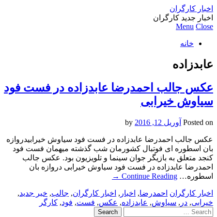
اخبار کارگران
اخبار جدید کارگران
Menu
Close
خانه
عابدزاده
عکس جالب احمدرضا عابدزاده در فست فود
سیاوش خیرابی
Posted on
آوریل 12, 2016
by
عکس جالب احمدرضا عابدزاده در فست فود سیاوش خیرابیدروازه
بان اسطوره ای فوتبال کشورمان شب گذشته میهمان فست فود
کنجد متعلق به بازیگر جوان سینما و تلویزیون بود. عکس جالب
احمدرضا عابدزاده در فست فود سیاوش خیرابی دروازه بان
اسطوره…
Continue Reading
→
اخبار کارگران
احمدرضا
,
اخبار
,
اخبار کارگران
,
جالب
,
خبر جدید
,
خیرابی
,
در
,
سیاوش
,
عابدزاده
,
عکس
,
فست
,
فود
,
کارگر
Search