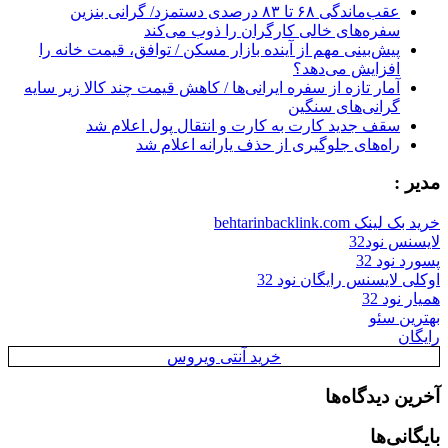
عقب‌ماندگی ۶۸ تا ۸۳ درصدی دستمزد/ گرانی بنزین
سفره‌های خالی کارگران را ذوب می‌کند
پیش‌بینی مهم از آینده بازار مسکن / توافق، قیمت خانه را
افزایش می‌دهد؟
آمار تازه از سفره ایرانی‌ها / کاهش قیمت چند کالا زیر سایه
گرانی‌های سنگین
سقف جدید کارت به کارت و انتقال پول اعلام شد
راه‌های جلوگیری از حذف یارانه اعلام شد
مدیر :
خرید بک لینک behtarinbacklink.com
لایسنس نود32
پسورد نود 32
اوکلی لایسنس رایگان نود 32
همیار نود 32
بهترین سئو
رایگان
خرید آنتی ویروس
آخرین دیدگاه‌ها
بایگانی‌ها