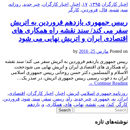
اخبار کارگران
۱۳۹۵
,
۱۷
,
اخبار
,
اخبار کارگران
,
خبر جدید
,
روزانه
,
سه
,
شنبه
,
فال
,
فروردین
,
کارگر
رییس جمهوری یازدهم فروردین به اتریش
سفر می کند/ سند نقشه راه همکاری های
اقتصادی ایران و اتریش نهایی می شود
Posted on
مارس 25, 2016
by
رییس جمهوری یازدهم فروردین به اتریش سفر می کند/ سند نقشه
راه همکاری های اقتصادی ایران و اتریش نهایی می شودحجت
الاسلام و المسلمین دکتر حسن روحانی رییس جمهوری اسلامی
ایران به دعوت رسمی رییس جمهوری اتریش، در صدر یک…
→
Continue Reading
روزنامه جمهوري اسلامي
اتریش
,
اخبار
,
اخبار کارگران
,
اقتصادی
,
ایران
,
به
,
جمهوری
,
خبر جدید
,
راه
,
رییس
,
سفر
,
سند
,
شود
,
فروردین
,
کارگر
,
کند/
,
می
,
نقشه
,
نهایی
,
های
,
همکاری
,
و
,
یازدهم
Search
for:
نوشته‌های تازه