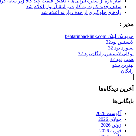
آمار تازه از سفره ایرانی‌ها / کاهش قیمت چند کالا زیر سایه گر
سقف جدید کارت به کارت و انتقال پول اعلام شد
راه‌های جلوگیری از حذف یارانه اعلام شد
مدیر :
خرید بک لینک behtarinbacklink.com
لایسنس نود32
پسورد نود 32
اوکلی لایسنس رایگان نود 32
همیار نود 32
بهترین سئو
رایگان
آخرین دیدگاه‌ها
بایگانی‌ها
آگوست 2026
جولای 2026
ژوئن 2026
فوریه 2026