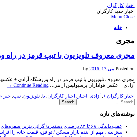
اخبار کارگران
اخبار جدید کارگران
Menu
Close
خانه
مجری
مجری معروف تلویزیون با تیپ قرمز در راه 
Posted on
می 13, 2016
by
مجری معروف تلویزیون با تیپ قرمز در راه ورزشگاه آزادی + عکسهوا
آزادی + عکس هواداران پرسپولیس از هر…
Continue Reading
→
اخبار کارگران
+
,
آزادی
,
اخبار
,
اخبار کارگران
,
با
,
تلویزیون
,
تیپ
,
خبر ج
Search
for:
نوشته‌های تازه
عقب‌ماندگی ۶۸ تا ۸۳ درصدی دستمزد/ گرانی بنزین سفره‌های خالی کارگران را ذوب می‌کند
پیش‌بینی مهم از آینده بازار مسکن / توافق، قیمت خانه را افزا