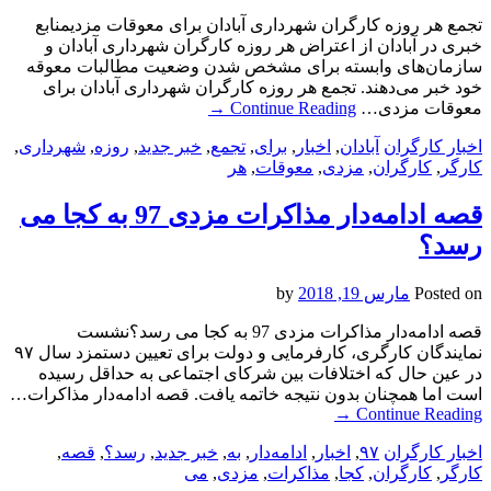
تجمع هر روزه کارگران شهرداری آبادان برای معوقات مزدیمنابع
خبری در آبادان از اعتراض هر روزه کارگران شهرداری آبادان و
سازمان‌های وابسته برای مشخص شدن وضعیت مطالبات معوقه
خود خبر می‌دهند. تجمع هر روزه کارگران شهرداری آبادان برای
معوقات مزدی…
Continue Reading
→
اخبار کارگران
آبادان
,
اخبار
,
برای
,
تجمع
,
خبر جدید
,
روزه
,
شهرداری
,
کارگر
,
کارگران
,
مزدی
,
معوقات
,
هر
قصه ادامه‌دار مذاکرات مزدی 97 به کجا می
رسد؟
Posted on
مارس 19, 2018
by
قصه ادامه‌دار مذاکرات مزدی 97 به کجا می رسد؟نشست
نمایندگان کارگری، کارفرمایی و دولت برای تعیین دستمزد سال ۹۷
در عین حال که اختلافات بین شرکای اجتماعی به حداقل رسیده
است اما همچنان بدون نتیجه خاتمه یافت. قصه ادامه‌دار مذاکرات…
→
Continue Reading
اخبار کارگران
۹۷
,
اخبار
,
ادامه‌دار
,
به
,
خبر جدید
,
رسد؟
,
قصه
,
کارگر
,
کارگران
,
کجا
,
مذاکرات
,
مزدی
,
می