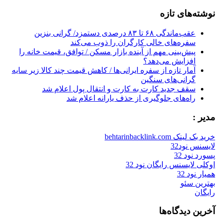
for:
نوشته‌های تازه
عقب‌ماندگی ۶۸ تا ۸۳ درصدی دستمزد/ گرانی بنزین
سفره‌های خالی کارگران را ذوب می‌کند
پیش‌بینی مهم از آینده بازار مسکن / توافق، قیمت خانه را
افزایش می‌دهد؟
آمار تازه از سفره ایرانی‌ها / کاهش قیمت چند کالا زیر سایه
گرانی‌های سنگین
سقف جدید کارت به کارت و انتقال پول اعلام شد
راه‌های جلوگیری از حذف یارانه اعلام شد
مدیر :
خرید بک لینک behtarinbacklink.com
لایسنس نود32
پسورد نود 32
اوکلی لایسنس رایگان نود 32
همیار نود 32
بهترین سئو
رایگان
آخرین دیدگاه‌ها