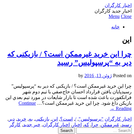
اخبار کارگران
اخبار جدید کارگران
Menu
Close
خانه
این
چرا این خرید غیرممکن است؟ / بازیکنی که
دیر به “پرسپولیس” رسید
Posted on
ژوئن 13, 2016
by
چرا این خرید غیرممکن است؟ / بازیکنی که دیر به “پرسپولیس”
رسیدپايان يافتن قرارداد احسان حاج‌صفي با تيم دوم شهر
فرانكفورت باعث شده است تا بازار شايعات در مورد تيم بعدي اين
بازيكن داغ شود. چرا این خرید غیرممکن است؟…
Continue
→
Reading
اخبار کارگران
"پرسپولیس"
,
/
,
است؟
,
این
,
بازیکنی
,
به
,
خرید
,
دیر
,
رسید
,
غیرممکن
,
چرا
,
که
,
اخبار
,
اخبار کارگران
,
خبر جدید
,
کارگر
Search