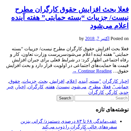
فعلا بحث افزایش حقوق کارگران مطرح
نیست/ جزییات “بسته حمایتی” هفته آینده
اعلام می‌شود
Posted on
اکتبر 7, 2018
by
فعلا بحث افزایش حقوق کارگران مطرح نیست/ جزییات “بسته
حمایتی” هفته آینده اعلام می‌شود‌سرپرست وزارت تعاون، کار و
رفاه اجتماعی اظهار کرد: در شرایط فعلی برای جبران افزایش
قیمت ها حمایت‌های اجتماعی در اولویت قرار دارد و بحث افزایش
حقوق…
Continue Reading
→
اخبار کارگران
"بسته
,
آینده
,
اعلام
,
افزایش
,
بحث
,
جزییات
,
حقوق
,
حمایتی"
,
فعلا
,
مطرح
,
می‌شود
,
نیست/
,
هفته
,
کارگران
,
اخبار
,
خبر
جدید
,
کارگر
,
کارگران
Search
for:
نوشته‌های تازه
عقب‌ماندگی ۶۸ تا ۸۳ درصدی دستمزد/ گرانی بنزین
سفره‌های خالی کارگران را ذوب می‌کند