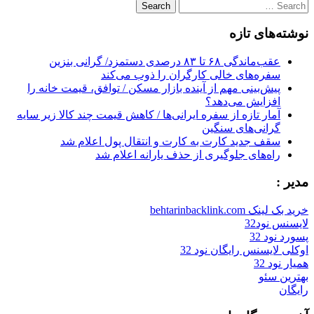
Search
for:
نوشته‌های تازه
عقب‌ماندگی ۶۸ تا ۸۳ درصدی دستمزد/ گرانی بنزین
سفره‌های خالی کارگران را ذوب می‌کند
پیش‌بینی مهم از آینده بازار مسکن / توافق، قیمت خانه را
افزایش می‌دهد؟
آمار تازه از سفره ایرانی‌ها / کاهش قیمت چند کالا زیر سایه
گرانی‌های سنگین
سقف جدید کارت به کارت و انتقال پول اعلام شد
راه‌های جلوگیری از حذف یارانه اعلام شد
مدیر :
خرید بک لینک behtarinbacklink.com
لایسنس نود32
پسورد نود 32
اوکلی لایسنس رایگان نود 32
همیار نود 32
بهترین سئو
رایگان