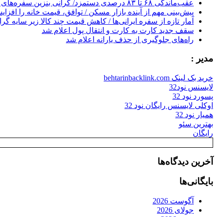
عقب‌ماندگی ۶۸ تا ۸۳ درصدی دستمزد/ گرانی بنزین سفره‌های خالی کارگران را ذوب می‌کند
پیش‌بینی مهم از آینده بازار مسکن / توافق، قیمت خانه را افزا
آمار تازه از سفره ایرانی‌ها / کاهش قیمت چند کالا زیر سایه گر
سقف جدید کارت به کارت و انتقال پول اعلام شد
راه‌های جلوگیری از حذف یارانه اعلام شد
مدیر :
خرید بک لینک behtarinbacklink.com
لایسنس نود32
پسورد نود 32
اوکلی لایسنس رایگان نود 32
همیار نود 32
بهترین سئو
رایگان
آخرین دیدگاه‌ها
بایگانی‌ها
آگوست 2026
جولای 2026