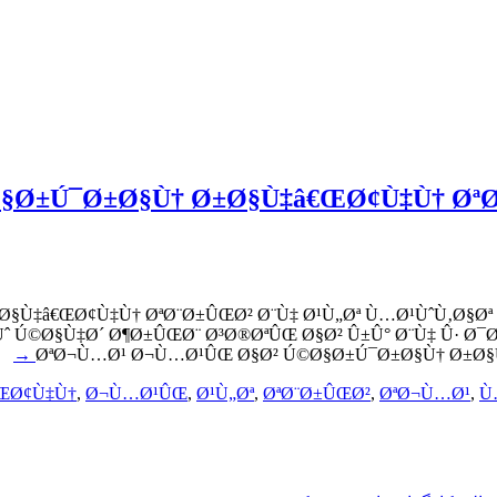
Ø±Ú¯Ø±Ø§Ù† Ø±Ø§Ù‡â€ŒØ¢Ù‡Ù† ØªØ¨
§Ù‡â€ŒØ¢Ù‡Ù† ØªØ¨Ø±ÛŒØ² Ø¨Ù‡ Ø¹Ù„Øª Ù…Ø¹ÙˆÙ‚Ø§
ˆ Ú©Ø§Ù‡Ø´ Ø¶Ø±ÛŒØ¨ Ø³Ø®ØªÛŒ Ø§Ø² Û±Û° Ø¨Ù‡ Û· Ø
→
ØªØ¬Ù…Ø¹ Ø¬Ù…Ø¹ÛŒ Ø§Ø² Ú©Ø§Ø±Ú¯Ø±Ø§Ù† Ø±Ø§Ù
ŒØ¢Ù‡Ù†
,
Ø¬Ù…Ø¹ÛŒ
,
Ø¹Ù„Øª
,
ØªØ¨Ø±ÛŒØ²
,
ØªØ¬Ù…Ø¹
,
Ù