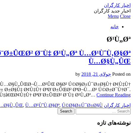
اخبار کارگران
اخبار جدید کارگران
Menu
Close
خانه
Ø¹Ù„Øª
Ø±ÛŒØ² Ø¨Ù‡ Ø¹Ù„Øª Ù…Ø¹ÙˆÙ‚Ø§Øª
Ù…Ø§Ù„ÛŒ
Posted on
جولای 21, 2018
by
Øª Ù…Ø§Ù„ÛŒØ¬Ù…Ø¹ÛŒ Ø§Ø² Ú©Ø§Ø±Ú¯Ø±Ø§Ù† Ø¢Ù‡Ù†
¯Ø± Ø±Ø§Ù‡ Ø¢Ù‡Ù† ØªØ¨Ø±ÛŒØ² ØªØ¬Ù…Ø¹ Ú©Ø±Ø¯Ù†Ø¯.
‡â€ŒØ¢Ù‡Ù† ØªØ¨Ø±ÛŒØ² Ø¨Ù‡ Ø¹Ù„Øª…
Continue Reading
اخبار کارگران
Ú©Ø§Ø±Ú¯Ø±Ø§Ù†
,
Ù…Ø¹ÙˆÙ‚Ø§Øª
,
…Ø§Ù„ÛŒ
Search
for:
نوشته‌های تازه