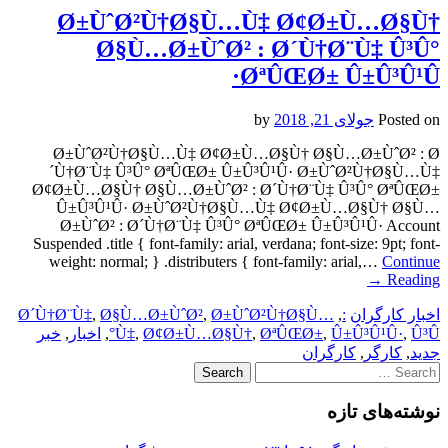
Ø±ÙˆØ²Ù†Ø§Ù…Ù‡ Ø¢Ø±Ù…Ø§Ù†
Ø§Ù…Ø±ÙˆØ² : Ø´Ù†Ø¨Ù‡ Û³Û°
ØªÛŒØ± Û±Û³Û¹Û·
Posted on
جولای 21, 2018
by
Ø±ÙˆØ²Ù†Ø§Ù…Ù‡ Ø¢Ø±Ù…Ø§Ù† Ø§Ù…Ø±ÙˆØ² : Ø
´Ù†Ø¨Ù‡ Û³Û° ØªÛŒØ± Û±Û³Û¹Û· Ø±ÙˆØ²Ù†Ø§Ù…Ù‡
Ø¢Ø±Ù…Ø§Ù† Ø§Ù…Ø±ÙˆØ² : Ø´Ù†Ø¨Ù‡ Û³Û° ØªÛŒØ±
Û±Û³Û¹Û· Ø±ÙˆØ²Ù†Ø§Ù…Ù‡ Ø¢Ø±Ù…Ø§Ù† Ø§Ù…
Ø±ÙˆØ² : Ø´Ù†Ø¨Ù‡ Û³Û° ØªÛŒØ± Û±Û³Û¹Û· Account
Suspended .title { font-family: arial, verdana; font-size: 9pt; font-
weight: normal; } .distributers { font-family: arial,…
Continue
→
Reading
اخبار کارگران
:
,
Ø±ÙˆØ²Ù†Ø§Ù…
,
Ø§Ù…Ø±ÙˆØ²
,
Ø´Ù†Ø¨Ù‡
Û³Û°
,
Û±Û³Û¹Û·
,
ØªÛŒØ±
,
Ø¢Ø±Ù…Ø§Ù†
,
Ù‡
,
اخبار
,
خبر
جدید
,
کارگر
,
کارگران
Search
for:
نوشته‌های تازه