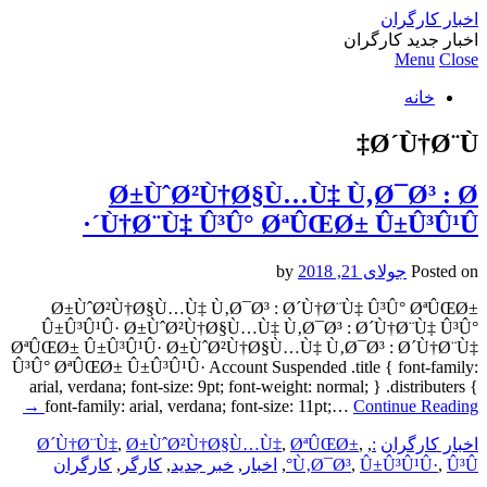
اخبار کارگران
اخبار جدید کارگران
Menu
Close
خانه
Ø´Ù†Ø¨Ù‡
Ø±ÙˆØ²Ù†Ø§Ù…Ù‡ Ù‚Ø¯Ø³ : Ø
´Ù†Ø¨Ù‡ Û³Û° ØªÛŒØ± Û±Û³Û¹Û·
Posted on
جولای 21, 2018
by
Ø±ÙˆØ²Ù†Ø§Ù…Ù‡ Ù‚Ø¯Ø³ : Ø´Ù†Ø¨Ù‡ Û³Û° ØªÛŒØ±
Û±Û³Û¹Û· Ø±ÙˆØ²Ù†Ø§Ù…Ù‡ Ù‚Ø¯Ø³ : Ø´Ù†Ø¨Ù‡ Û³Û°
ØªÛŒØ± Û±Û³Û¹Û· Ø±ÙˆØ²Ù†Ø§Ù…Ù‡ Ù‚Ø¯Ø³ : Ø´Ù†Ø¨Ù‡
Û³Û° ØªÛŒØ± Û±Û³Û¹Û· Account Suspended .title { font-family:
arial, verdana; font-size: 9pt; font-weight: normal; } .distributers {
→
font-family: arial, verdana; font-size: 11pt;…
Continue Reading
اخبار کارگران
:
,
,
ØªÛŒØ±
,
Ø±ÙˆØ²Ù†Ø§Ù…Ù‡
,
Ø´Ù†Ø¨Ù‡
Û³Û°
,
Û±Û³Û¹Û·
,
Ù‚Ø¯Ø³
,
اخبار
,
خبر جدید
,
کارگر
,
کارگران