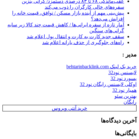
عقب‌ماندگی ۶۸ تا ۸۳ درصدی دستمزد/ گرانی بنزین
سفره‌های خالی کارگران را ذوب می‌کند
پیش‌بینی مهم از آینده بازار مسکن / توافق، قیمت خانه را
افزایش می‌دهد؟
آمار تازه از سفره ایرانی‌ها / کاهش قیمت چند کالا زیر سایه
گرانی‌های سنگین
سقف جدید کارت به کارت و انتقال پول اعلام شد
راه‌های جلوگیری از حذف یارانه اعلام شد
مدیر :
خرید بک لینک behtarinbacklink.com
لایسنس نود32
پسورد نود 32
اوکلی لایسنس رایگان نود 32
همیار نود 32
بهترین سئو
رایگان
خرید آنتی ویروس
آخرین دیدگاه‌ها
بایگانی‌ها