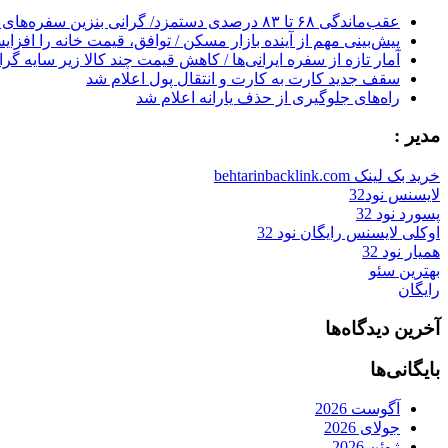
عقب‌ماندگی ۶۸ تا ۸۳ درصدی دستمزد/ گرانی بنزین سفره‌های خالی کارگران را ذوب می‌کند
پیش‌بینی مهم از آینده بازار مسکن / توافق، قیمت خانه را افزا
آمار تازه از سفره ایرانی‌ها / کاهش قیمت چند کالا زیر سایه گر
سقف جدید کارت به کارت و انتقال پول اعلام شد
راه‌های جلوگیری از حذف یارانه اعلام شد
مدیر :
خرید بک لینک behtarinbacklink.com
لایسنس نود32
پسورد نود 32
اوکلی لایسنس رایگان نود 32
همیار نود 32
بهترین سئو
رایگان
آخرین دیدگاه‌ها
بایگانی‌ها
آگوست 2026
جولای 2026
ژوئن 2026