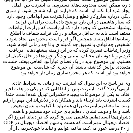
دارد، ممکن است محدودیت‌های دسترسی به اینترنت بین الملل
ایجاد شود اما نکته این است که فرایند آن باید شفاف شود. از سوی
دیگر، درباره سازوکار قطع و وصل اینترنت هم ابهاماتی وجود دارد
که ستار هاشمی در این باره توضیح داده است برای این فرایند
پیشنهاد مشخصی که وجود دارد که این است که وزارت ارتباطات
معتقد است باید به حداقل برساند و در یک فرایند شفاف با اطلاع
رسانه‌ها اتفاق بیفتد. همچنین اگر قرار است محدودیتی ایجاد شود با
تشخیص چه نهادی با تطبیق چه کمیته‌ای و تا چه زمانی انجام شود.
وزیر ارتباطات تصریح کرده که در این زمینه پیشنهادهایی دریافت
کردیم و با دوستان مختلف امنیتی و دیگر حوزه‌ها در حال تکمیل آن
هستیم. این موضوع نباید در یک فضای غبارآلود اتفاقی بیفتد. جلسات
متعددی برایش گذاشته باشند. آن چیزی که شاه‌بیت این موضوع
خواهد بود این است که هر محدودسازی زمان‌دار خواهد بود.
وی در پاسخ به این سوال که اینترنت چه زمانی به شرایط عادی
بازمی‌گردد؟ گفت: اینترنت پس از اتفاقاتی که در یکی دو هفته اخیر
افتاد، به یکی از موضوعات پیچیده حکمرانی تبدیل شده است. حتما
کیفیت اینترنت باید ارتقاء یابد و همکاران در تلاش‌اند این مهم را رقم
بزنند. ما معتقدیم اینترنت برای همه باید با کیفیت و بدون تبعیض
باشد و ما و دولت نشان داده‌ایم پای حرف خود هستیم و با همه
دشواری‌ها ایستاده‌ایم. هاشمی تصریح کرده که در دنیای امروز اگر
اقتصاد دیجیتال مهم است که هست و سهم اقتصاد دیجیتال در GDP
از ۴۰ درصد عبور می‌کند، ما نمی‌توانیم و نباید با خودتحریمی از آن