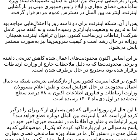
پس از بازگشایی اینترنت بین الملل به دنبال، تصمیمات ستاد ویژه
ساماندهی فضای مجازی و ابلاغ رئیس‌جمهوری مبنی بر بازگشایی
اینترنت، اینترنت بین الملل در دسترس عموم مردم قرار گرفت.
پس از آن، شبکه اینترنت برای دو تا سه روز با اختلال‌هایی مواجه بود
اما به تدریج به وضعیت پایدارتری رسیده است و به گفته مدیر عامل
شرکت ارتباطات زیرساخت کشور، میزان ترافیک اینترنت همچنان
روزانه در حال رشد است و کیفیت سرویس‌ها نیز به‌صورت مستمر
پایش می‌شود.
بر این اساس اکنون محدودیت‌های اعمال‌ شده کاهش تدریجی داشته
و برخی محدودیت‌ها که به دلیل ملاحظات خارج از وزارت ارتباطات
برقرار شده بود، به‌تدریج در حال برطرف شدن است.
اکنون ترافیک اینترنت کشور پس از بازگشایی تدریجی شبکه به دنبال
اعمال محدودیت در حال افزایش است و طبق اعلام مسوولان
وزارت ارتباطات و فناوری اطلاعات اکنون به ۷۸ درصد سطح
ثبت‌شده در اول دی‌ماه ۱۴۰۴ رسیده است.
با این حال این روزها سوالی که ذهن بسیاری از کاربران را درگیر
کرده این است که آیا اینترنت بین الملل دوباره قطع خواهد شد؟
وزیر ارتباطات و فناوری اطلاعات در نشست خبری اخیر خود در
پاسخ به سوالی در این باره تاکید کرده که یکی از موضوعاتی که به
شکل جدی در دستور کار ما در ستاد ویژه ساماندهی فضای مجازی
است همین موضوع است. حسب شرایط امنیتی که در دنیا هم وجود