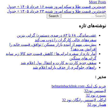
More Posts
Post
جدیدترین قیمت طلا و سکه امروز شنبه ۱۶ خرداد ۱۴۰۵ + جدول
جدیدترین قیمت طلا و سکه امروز شنبه ۲۳ خرداد ۱۴۰۵ + جدول
navigation
Search
for:
نوشته‌های تازه
عقب‌ماندگی ۶۸ تا ۸۳ درصدی دستمزد/ گرانی بنزین
سفره‌های خالی کارگران را ذوب می‌کند
پیش‌بینی مهم از آینده بازار مسکن / توافق، قیمت خانه را
افزایش می‌دهد؟
آمار تازه از سفره ایرانی‌ها / کاهش قیمت چند کالا زیر سایه
گرانی‌های سنگین
سقف جدید کارت به کارت و انتقال پول اعلام شد
راه‌های جلوگیری از حذف یارانه اعلام شد
مدیر :
خرید بک لینک behtarinbacklink.com
لایسنس نود32
پسورد نود 32
اوکلی لایسنس رایگان نود 32
همیار نود 32