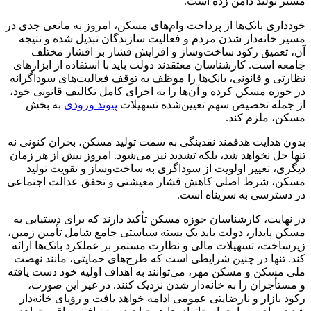
مسیر تولید دامن زده است.
خودداری بانک‌ها از پرداخت وام‌های مسکن، امروز به مانعی جدی در
مسیر خانه‌دار شدن مردم و فعالیت سازندگان تبدیل شده و نتیجه
آن، تعمیق رکود ساخت‌وساز و افزایش فشار بر اقشار مختلف
جامعه است. کارشناسان معتقدند دولت باید با استفاده از ابزارهای
نظارتی و قانونی، بانک‌ها را موظف به توقف فعالیت‌های سوداگرانه
در حوزه مسکن کرده و آن‌ها را به اجرای کامل تکالیف قانونی خود،
از جمله تخصیص سهم تعیین‌شده تسهیلات
پیوند ورودی
به بخش
مسکن، ملزم کند.
بدون هدایت هدفمند نقدینگی به سمت تولید مسکن، بحران کنونی نه
تنها حل نخواهد شد، بلکه تشدید نیز می‌شود. امروز بیش از هر زمان
دیگری، تغییر اولویت از سوداگری به ساخت‌وساز و تقویت تولید
مسکن، شرط اصلی کاهش فشار معیشتی و تحقق عدالت اجتماعی
در دسترسی به سرپناه است.
در نهایت، کارشناسان حوزه مسکن تأکید دارند که برای دستیابی به
مسکن پایدار، دولت باید یک بسته سیاستی جامع شامل تأمین زمین،
زیرساخت، تسهیلات مالی و نظارت مستمر بر عملکرد بانک‌ها ارائه
کند. تنها در چنین شرایطی است که طرح‌های حمایتی، مانند نهضت
ملی مسکن و مسکن مهر، می‌توانند به اهداف اولیه خود دست یافته
و مستأجران را به خانه‌دار شدن نزدیک کنند. در غیر این صورت،
رکود بازار و نارضایتی عمومی ادامه خواهد یافت و رؤیای خانه‌دار