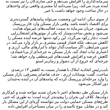
سرمایه‌گذاری را افزایش می‌دهد و حتی سازندگان را نیز نسبت به
آینده مردد می‌کند، زیرا نمی‌دانند آیا مشتری واقعی برای واحدهای
در حال ساخت وجود خواهد داشت یا خیر.
از سوی دیگر، ادامه این وضعیت می‌تواند پیامدهای گسترده‌تری
برای اقتصاد داشته باشد. وقتی بازار مسکن وارد فاز پرریسک
می‌شود، جریان سرمایه به سمت فعالیت‌های غیرمولد هدایت
می‌شود و بخش ساخت‌وساز که یکی از موتورهای اشتغال‌زایی
است، دچار رکود می‌گردد. این رکود نه‌تنها عرضه آینده مسکن را
کاهش می‌دهد، بلکه فشار قیمتی بیشتری بر بازار وارد می‌کند. در
چنین شرایطی، اگر سیاست‌گذار نتواند با ابزارهای مالی، ارزی و
اعتباری ثبات ایجاد کند، بازار مسکن به چرخه‌ای از بی‌اعتمادی،
کاهش عرضه و افزایش قیمت‌های غیرمنطقی وارد خواهد شد؛
چرخه‌ای که خروج از آن دشوار و زمان‌بر استو
نایب‌رئیس اتحادیه املاک با هشدار نسبت به کاهش ۱۳ درصدی
ساخت، گفت: نوسانات ارزی ، حذف تقاضای مصرفی، بازار مسکن
را وارد مرحله‌ای پرریسک کرده که پیامدهای آن در آینده نه‌چندان
دور آشکار می‌شود.
بازار مسکن طی دهه‌های اخیر با بحران شدید مواجه شده و کم‌کاری
دولت‌ها، کلاف این بحران را پیچیده‌تر کرده است؛ به طوری که حتی
طرح‌های مسکن حمایتی دولت نیز نتوانسته گره‌ای از این مشکل باز
کند و در مقابل، موج ناامیدی را در میان مستأجران افزایش داده