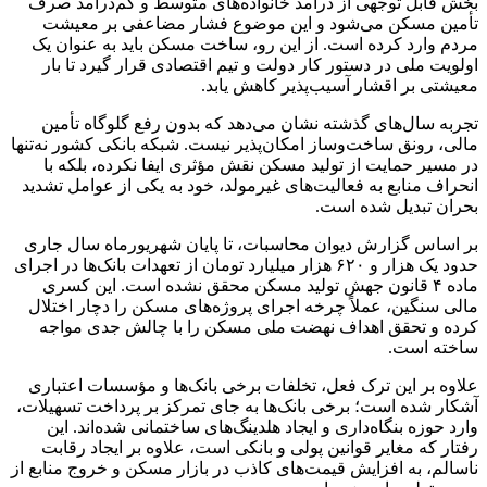
بخش قابل توجهی از درآمد خانواده‌های متوسط و کم‌درآمد صرف
تأمین مسکن می‌شود و این موضوع فشار مضاعفی بر معیشت
مردم وارد کرده است. از این رو، ساخت مسکن باید به عنوان یک
اولویت ملی در دستور کار دولت و تیم اقتصادی قرار گیرد تا بار
معیشتی بر اقشار آسیب‌پذیر کاهش یابد.
تجربه سال‌های گذشته نشان می‌دهد که بدون رفع گلوگاه تأمین
مالی، رونق ساخت‌وساز امکان‌پذیر نیست. شبکه بانکی کشور نه‌تنها
در مسیر حمایت از تولید مسکن نقش مؤثری ایفا نکرده، بلکه با
انحراف منابع به فعالیت‌های غیرمولد، خود به یکی از عوامل تشدید
بحران تبدیل شده است.
بر اساس گزارش دیوان محاسبات، تا پایان شهریورماه سال جاری
حدود یک هزار و ۶۲۰ هزار میلیارد تومان از تعهدات بانک‌ها در اجرای
ماده ۴ قانون جهش تولید مسکن محقق نشده است. این کسری
مالی سنگین، عملاً چرخه اجرای پروژه‌های مسکن را دچار اختلال
کرده و تحقق اهداف نهضت ملی مسکن را با چالش جدی مواجه
ساخته است.
علاوه بر این ترک فعل، تخلفات برخی بانک‌ها و مؤسسات اعتباری
آشکار شده است؛ برخی بانک‌ها به جای تمرکز بر پرداخت تسهیلات،
وارد حوزه بنگاه‌داری و ایجاد هلدینگ‌های ساختمانی شده‌اند. این
رفتار که مغایر قوانین پولی و بانکی است، علاوه بر ایجاد رقابت
ناسالم، به افزایش قیمت‌های کاذب در بازار مسکن و خروج منابع از