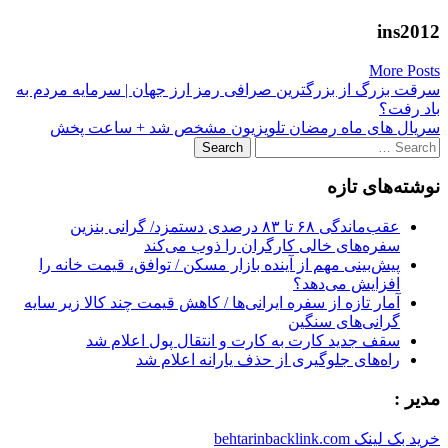
ins2012
More Posts
Post
سرقت بزرگ از بزرگترین صرافی رمز ارز جهان | سرمایه مردم به
باد رفت؟
navigation
سریال‌ های ماه رمضان تلویزیون مشخص شد + ساعت پخش
Search
for:
نوشته‌های تازه
عقب‌ماندگی ۶۸ تا ۸۳ درصدی دستمزد/ گرانی بنزین
سفره‌های خالی کارگران را ذوب می‌کند
پیش‌بینی مهم از آینده بازار مسکن / توافق، قیمت خانه را
افزایش می‌دهد؟
آمار تازه از سفره ایرانی‌ها / کاهش قیمت چند کالا زیر سایه
گرانی‌های سنگین
سقف جدید کارت به کارت و انتقال پول اعلام شد
راه‌های جلوگیری از حذف یارانه اعلام شد
مدیر :
خرید بک لینک behtarinbacklink.com