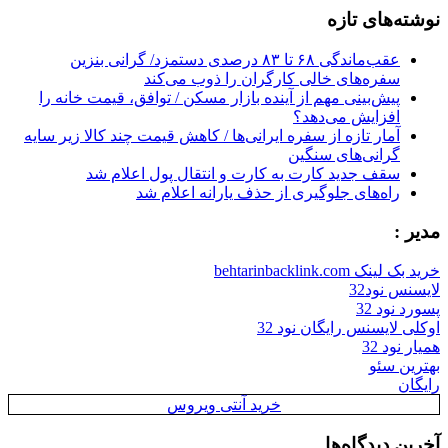
نوشته‌های تازه
عقب‌ماندگی ۶۸ تا ۸۳ درصدی دستمزد/ گرانی بنزین
سفره‌های خالی کارگران را ذوب می‌کند
پیش‌بینی مهم از آینده بازار مسکن / توافق، قیمت خانه را
افزایش می‌دهد؟
آمار تازه از سفره ایرانی‌ها / کاهش قیمت چند کالا زیر سایه
گرانی‌های سنگین
سقف جدید کارت به کارت و انتقال پول اعلام شد
راه‌های جلوگیری از حذف یارانه اعلام شد
مدیر :
خرید بک لینک behtarinbacklink.com
لایسنس نود32
پسورد نود 32
اوکلی لایسنس رایگان نود 32
همیار نود 32
بهترین سئو
رایگان
خرید آنتی ویروس
آخرین دیدگاه‌ها