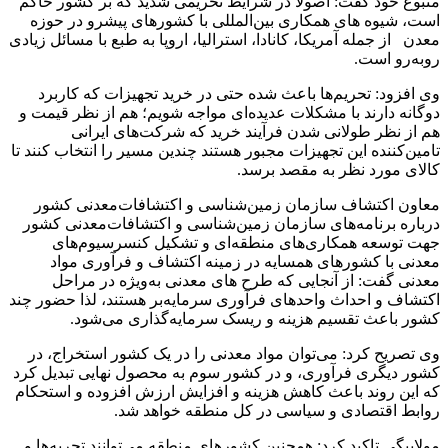
متبوع خود گفت: اصولا در شرایط تحریمی شدید که بر کشور حاکم
است، شیوه های همکاری بین‌المللی با کشور‌های پیشرو در حوزه
معدن از جمله آمریکا، کانادا، استرالیا، اروپا به طبع با مسائل زیادی
رو‌به‌رو است.
وی افزود: تحریم‌ها باعث شده حتی در خرید تجهیزات که کاربرد
دوگانه دارند با مشکلات عدیده‌ای مواجه شویم؛ هم از نظر قیمت و
هم از نظر طولانی شدن فرآیند خرید که شرکت‌های ایرانی
تامین‌کننده این تجهیزات مجبور هستند چندین مسیر را انتخاب کنند تا
کالای مورد نظر به مقصد برسد.
معاون اکتشاف سازمان زمین‌شناسی و اکتشافات‌معدنی کشور
درباره برنامه‌های سازمان زمین‌شناسی و اکتشافات‌معدنی کشور
جهت توسعه همکاری‌های منطقه‌ای و تشکیل کنسرسیوم‌های
معدنی با کشور‌های همسایه در زمینه اکتشاف و فرآوری مواد
معدنی گفت: از آنجایی که طرح های معدنی به‌ویژه در مراحل
اکتشاف و احداث واحد‌های فرآوری سرمایه‌بر هستند، لذا حضور چند
کشور باعث تقسیم هزینه و ریسک سرمایه‌گذاری می‌شود.
وی تصریح کرد: می‌توان مواد معدنی را در یک کشور استخراج، در
کشور دیگری فرآوری، و در کشور سوم به محصول نهایی تبدیل کرد
که این روند باعث کاهش هزینه و افزایش ارزش افزوده و استحکام
روابط اقتصادی و سیاسی در کل منطقه خواهد شد.
مولابیگی تاکید کرد: همچنین کشور‌های منطقه می‌توانند تجربه‌ها و