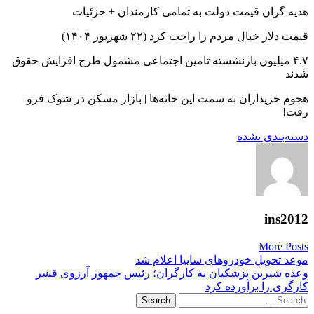
هدیه گران‌ قیمت دولت به تمامی کارمندان + جزئیات
قیمت دلار خیال مردم را راحت کرد (۲۲ شهریور ۱۴۰۴)
۴.۷ میلیون بازنشسته تامین اجتماعی مشمول طرح افزایش حقوق
شدند
هجوم خریداران به سمت این خانه‌ها | بازار مسکن در شوک فرو
رفت!
دسته‌بندی نشده
ins2012
More Posts
Post
موعد تحویل خودروهای سایپا اعلام شد
وعده شیرین پزشکیان به کارگران؛ رئیس جمهور آرزوی قشر
navigation
کارگری را برآورده کرد
Search
for: