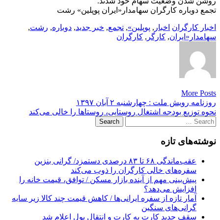
روشن شدن وضعیت سهام خود شدند.
تجمع دوباره کارگران سهامدار«ایران پوپلین» رشت
اخبار کارگران
اخبار
,
پوپلین»
,
تجمع
,
خبر جدید
,
دوباره
,
رشت
,
سهامدار«ایران
,
کارگر
,
کارگران
More Posts
Post
روزنامه رویش ملت : چهارشنبه ۲ آبان ۱۳۹۷
نحوه توزیع بودجه اشتغال روستایی، روستاها را خالی می‌کند
navigation
Search
for:
نوشته‌های تازه
عقب‌ماندگی ۶۸ تا ۸۳ درصدی دستمزد/ گرانی بنزین
سفره‌های خالی کارگران را ذوب می‌کند
پیش‌بینی مهم از آینده بازار مسکن / توافق، قیمت خانه را
افزایش می‌دهد؟
آمار تازه از سفره ایرانی‌ها / کاهش قیمت چند کالا زیر سایه
گرانی‌های سنگین
سقف جدید کارت به کارت و انتقال پول اعلام شد