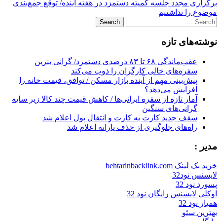
برگزاری مجدد جلسه کمیته دستمزد در هفته آینده/ توقع جمع‌بندی
navigation
موضوع را نداشتیم
Search
for:
نوشته‌های تازه
عقب‌ماندگی ۶۸ تا ۸۳ درصدی دستمزد/ گرانی بنزین
سفره‌های خالی کارگران را ذوب می‌کند
پیش‌بینی مهم از آینده بازار مسکن / توافق، قیمت خانه را
افزایش می‌دهد؟
آمار تازه از سفره ایرانی‌ها / کاهش قیمت چند کالا زیر سایه
گرانی‌های سنگین
سقف جدید کارت به کارت و انتقال پول اعلام شد
راه‌های جلوگیری از حذف یارانه اعلام شد
مدیر :
خرید بک لینک behtarinbacklink.com
لایسنس نود32
پسورد نود 32
اوکلی لایسنس رایگان نود 32
همیار نود 32
بهترین سئو