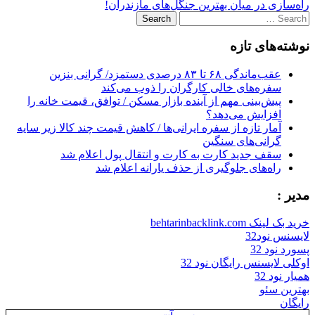
راه‌سازی در میان بهترین جنگل‌های مازندران!
navigation
Search
for:
نوشته‌های تازه
عقب‌ماندگی ۶۸ تا ۸۳ درصدی دستمزد/ گرانی بنزین
سفره‌های خالی کارگران را ذوب می‌کند
پیش‌بینی مهم از آینده بازار مسکن / توافق، قیمت خانه را
افزایش می‌دهد؟
آمار تازه از سفره ایرانی‌ها / کاهش قیمت چند کالا زیر سایه
گرانی‌های سنگین
سقف جدید کارت به کارت و انتقال پول اعلام شد
راه‌های جلوگیری از حذف یارانه اعلام شد
مدیر :
خرید بک لینک behtarinbacklink.com
لایسنس نود32
پسورد نود 32
اوکلی لایسنس رایگان نود 32
همیار نود 32
بهترین سئو
رایگان