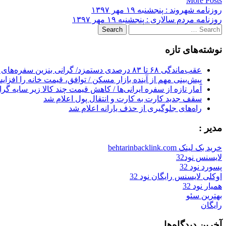
More Posts
Post
روزنامه شهروند : پنجشنبه ۱۹ مهر ۱۳۹۷
روزنامه مردم سالاری : پنجشنبه ۱۹ مهر ۱۳۹۷
navigation
Search
for:
نوشته‌های تازه
عقب‌ماندگی ۶۸ تا ۸۳ درصدی دستمزد/ گرانی بنزین سفره‌های خالی کارگران را ذوب می‌کند
پیش‌بینی مهم از آینده بازار مسکن / توافق، قیمت خانه را افزا
آمار تازه از سفره ایرانی‌ها / کاهش قیمت چند کالا زیر سایه گر
سقف جدید کارت به کارت و انتقال پول اعلام شد
راه‌های جلوگیری از حذف یارانه اعلام شد
مدیر :
خرید بک لینک behtarinbacklink.com
لایسنس نود32
پسورد نود 32
اوکلی لایسنس رایگان نود 32
همیار نود 32
بهترین سئو
رایگان
آخرین دیدگاه‌ها