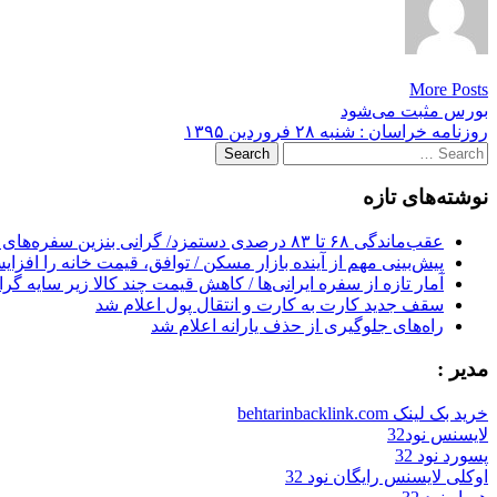
More Posts
Post
بورس مثبت می‌شود
روزنامه خراسان : شنبه ۲۸ فروردين ۱۳۹۵
navigation
Search
for:
نوشته‌های تازه
عقب‌ماندگی ۶۸ تا ۸۳ درصدی دستمزد/ گرانی بنزین سفره‌های خالی کارگران را ذوب می‌کند
پیش‌بینی مهم از آینده بازار مسکن / توافق، قیمت خانه را افزا
آمار تازه از سفره ایرانی‌ها / کاهش قیمت چند کالا زیر سایه گر
سقف جدید کارت به کارت و انتقال پول اعلام شد
راه‌های جلوگیری از حذف یارانه اعلام شد
مدیر :
خرید بک لینک behtarinbacklink.com
لایسنس نود32
پسورد نود 32
اوکلی لایسنس رایگان نود 32