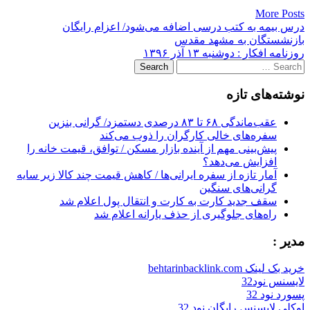
More Posts
Post
درس بیمه به کتب درسی اضافه می‌شود/ اعزام رایگان
بازنشستگان به مشهد مقدس
navigation
روزنامه افکار : دوشنبه ۱۳ آذر ۱۳۹۶
Search
for:
نوشته‌های تازه
عقب‌ماندگی ۶۸ تا ۸۳ درصدی دستمزد/ گرانی بنزین
سفره‌های خالی کارگران را ذوب می‌کند
پیش‌بینی مهم از آینده بازار مسکن / توافق، قیمت خانه را
افزایش می‌دهد؟
آمار تازه از سفره ایرانی‌ها / کاهش قیمت چند کالا زیر سایه
گرانی‌های سنگین
سقف جدید کارت به کارت و انتقال پول اعلام شد
راه‌های جلوگیری از حذف یارانه اعلام شد
مدیر :
خرید بک لینک behtarinbacklink.com
لایسنس نود32
پسورد نود 32
اوکلی لایسنس رایگان نود 32