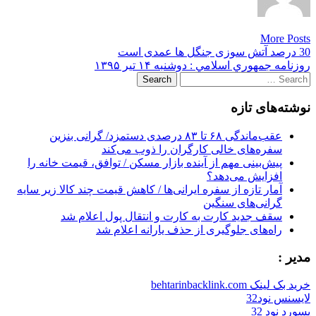
More Posts
Post
30 درصد آتش سوزی جنگل ها عمدی است
روزنامه جمهوري اسلامي : دوشنبه ۱۴ تیر ۱۳۹۵
navigation
Search
for:
نوشته‌های تازه
عقب‌ماندگی ۶۸ تا ۸۳ درصدی دستمزد/ گرانی بنزین
سفره‌های خالی کارگران را ذوب می‌کند
پیش‌بینی مهم از آینده بازار مسکن / توافق، قیمت خانه را
افزایش می‌دهد؟
آمار تازه از سفره ایرانی‌ها / کاهش قیمت چند کالا زیر سایه
گرانی‌های سنگین
سقف جدید کارت به کارت و انتقال پول اعلام شد
راه‌های جلوگیری از حذف یارانه اعلام شد
مدیر :
خرید بک لینک behtarinbacklink.com
لایسنس نود32
پسورد نود 32