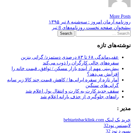
More Posts
Post
روزنامه آرمان امروز : سه‌شنبه ۸ تیر ۱۳۹۵
پیشخوان صفحه نخست روزنامه‌های 8 تیر
navigation
Search
for:
نوشته‌های تازه
عقب‌ماندگی ۶۸ تا ۸۳ درصدی دستمزد/ گرانی بنزین
سفره‌های خالی کارگران را ذوب می‌کند
پیش‌بینی مهم از آینده بازار مسکن / توافق، قیمت خانه را
افزایش می‌دهد؟
آمار تازه از سفره ایرانی‌ها / کاهش قیمت چند کالا زیر سایه
گرانی‌های سنگین
سقف جدید کارت به کارت و انتقال پول اعلام شد
راه‌های جلوگیری از حذف یارانه اعلام شد
مدیر :
خرید بک لینک behtarinbacklink.com
لایسنس نود32
پسورد نود 32