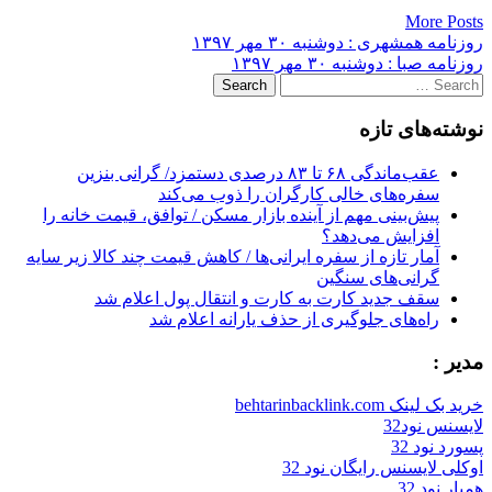
More Posts
Post
روزنامه همشهری : دوشنبه ۳۰ مهر ۱۳۹۷
روزنامه صبا : دوشنبه ۳۰ مهر ۱۳۹۷
navigation
Search
for:
نوشته‌های تازه
عقب‌ماندگی ۶۸ تا ۸۳ درصدی دستمزد/ گرانی بنزین
سفره‌های خالی کارگران را ذوب می‌کند
پیش‌بینی مهم از آینده بازار مسکن / توافق، قیمت خانه را
افزایش می‌دهد؟
آمار تازه از سفره ایرانی‌ها / کاهش قیمت چند کالا زیر سایه
گرانی‌های سنگین
سقف جدید کارت به کارت و انتقال پول اعلام شد
راه‌های جلوگیری از حذف یارانه اعلام شد
مدیر :
خرید بک لینک behtarinbacklink.com
لایسنس نود32
پسورد نود 32
اوکلی لایسنس رایگان نود 32
همیار نود 32