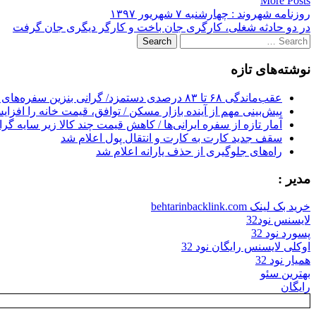
More Posts
Post
روزنامه شهروند : چهارشنبه ۷ شهريور ۱۳۹۷
در دو حادثه شغلی، کارگری جان باخت و کارگر دیگری جان گرفت
navigation
Search
for:
نوشته‌های تازه
عقب‌ماندگی ۶۸ تا ۸۳ درصدی دستمزد/ گرانی بنزین سفره‌های خالی کارگران را ذوب می‌کند
پیش‌بینی مهم از آینده بازار مسکن / توافق، قیمت خانه را افزا
آمار تازه از سفره ایرانی‌ها / کاهش قیمت چند کالا زیر سایه گر
سقف جدید کارت به کارت و انتقال پول اعلام شد
راه‌های جلوگیری از حذف یارانه اعلام شد
مدیر :
خرید بک لینک behtarinbacklink.com
لایسنس نود32
پسورد نود 32
اوکلی لایسنس رایگان نود 32
همیار نود 32
بهترین سئو
رایگان