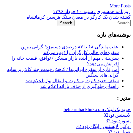
More Posts
Post
روزنامه همشهری : شنبه ۲۰ خرداد ۱۳۹۶
کشته شدن یک کارگر در معدن سنگ هرسین کرمانشاه
navigation
Search
for:
نوشته‌های تازه
عقب‌ماندگی ۶۸ تا ۸۳ درصدی دستمزد/ گرانی بنزین
سفره‌های خالی کارگران را ذوب می‌کند
پیش‌بینی مهم از آینده بازار مسکن / توافق، قیمت خانه را
افزایش می‌دهد؟
آمار تازه از سفره ایرانی‌ها / کاهش قیمت چند کالا زیر سایه
گرانی‌های سنگین
سقف جدید کارت به کارت و انتقال پول اعلام شد
راه‌های جلوگیری از حذف یارانه اعلام شد
مدیر :
خرید بک لینک behtarinbacklink.com
لایسنس نود32
پسورد نود 32
اوکلی لایسنس رایگان نود 32
همیار نود 32